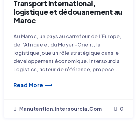
Transport international,
TRANSPORT EXCEPTIONNEL MAROC
logistique et dédouanement au
Maroc
TRANSPORT INTERNATIONAL
TRANSPORT INTERNATIONAL CASABLANCA
Au Maroc, un pays au carrefour de l’Europe,
de l’Afrique et du Moyen-Orient, la
logistique joue un rôle stratégique dans le
développement économique. Intersourcia
Logistics, acteur de référence, propose...
Read More ⟶
Manutention.intersourcia.com
0