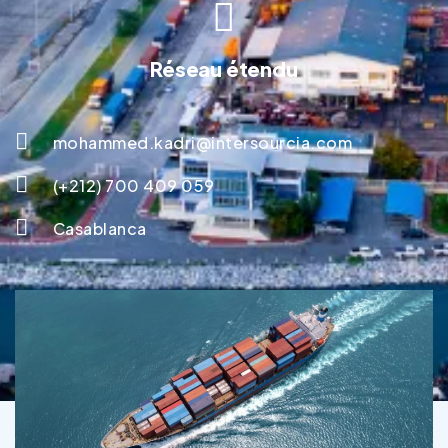
Réseau étendu
mohammed.kadri@intersourcia.com
(+212) 700 409 059
Casablanca