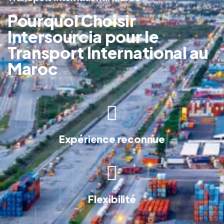
Pourquoi Choisir
Intersourcia pour le
Transport International au
Maroc
Expérience reconnue
Flexibilité