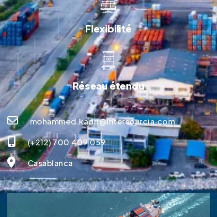
Flexibilité
Réseau étendu
mohammed.kadri@intersourcia.com
(+212) 700 409 059
Casablanca