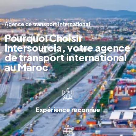
Agence de transport international
Pourquoi Choisir
Intersourcia, votre agence
de transport international
au Maroc
Expérience reconnue