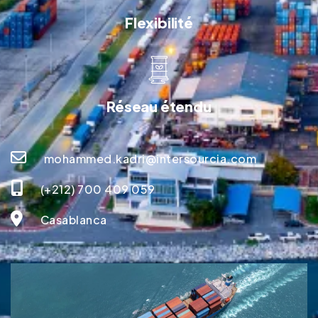
Flexibilité
Réseau étendu
mohammed.kadri@intersourcia.com
(+212) 700 409 059
Casablanca